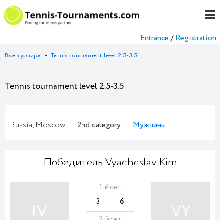
Entrance
/
Registration
Все турниры
-
Tennis tournament level 2.5-3.5
Tennis tournament level 2.5-3.5
Russia, Moscow
2nd category
Мужчины
Победитель Vyacheslav Kim
1-й сет
3
6
IV
VY
2-й сет