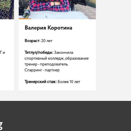
Валерия Коротина
Валентин
Возраст:
20 лет
Возраст:
23 г
Т и
Титлул/победы:
Закончила
Титлул/побе
спортивный колледж, образование
работы с уче
тренер - преподователь.
возрастов и 
Спарринг - партнер
Тренер-преп
Тренерский стаж:
Более 10 лет
Игровой опы
g