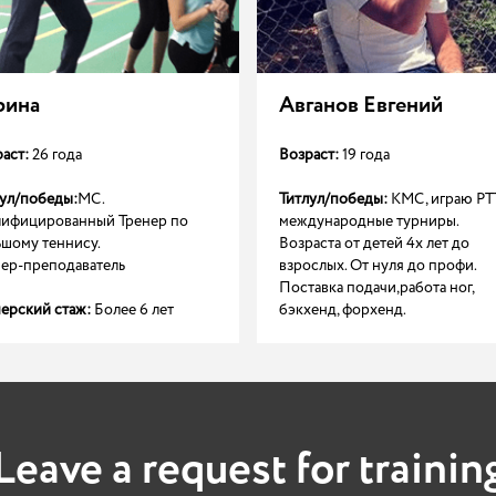
рина
Авганов Евгений
аст:
26 года
Возраст:
19 года
лул/победы:
МС.
Титлул/победы:
КМС, играю РТ
лифицированный Тренер по
международные турниры.
ьшому теннису.
Возраста от детей 4х лет до
нер-преподаватель
взрослых. От нуля до профи.
Поставка подачи,работа ног,
ерский стаж:
Более 6 лет
бэкхенд, форхенд.
Leave a request for trainin