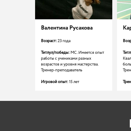
ина
Валентина Русакова
Ка
Возраст:
23 года
Возр
чила
Титлул/победы:
МС. Имеется опыт
Тит
 образование
работы с учениками разных
Ква
ь.
возрастов и уровня мастерства.
бол
Тренер-преподаватель
Тре
е 10 лет
Игровой опыт:
15 лет
Трен