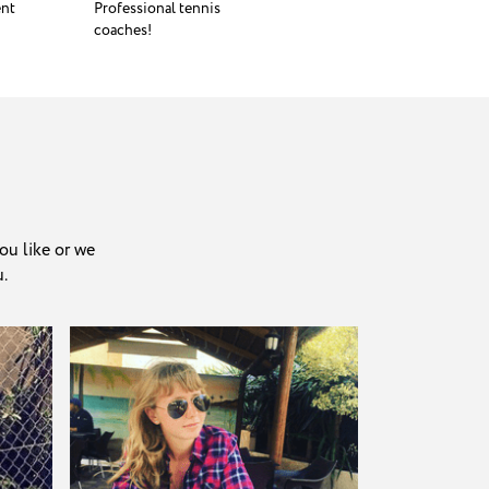
ent
Professional tennis
coaches!
ou like or we
u.