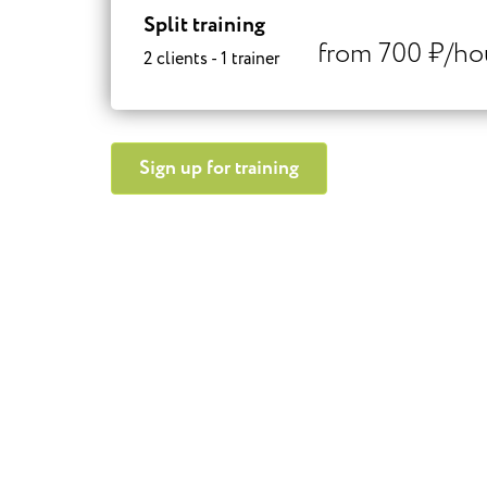
Split training
from 700 ₽/ho
2 clients - 1 trainer
Sign up for training