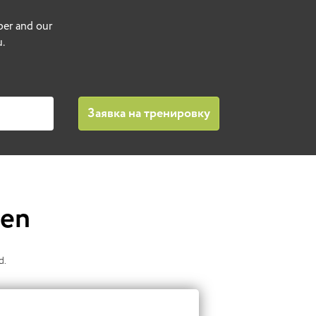
ber and our
.
ren
d.