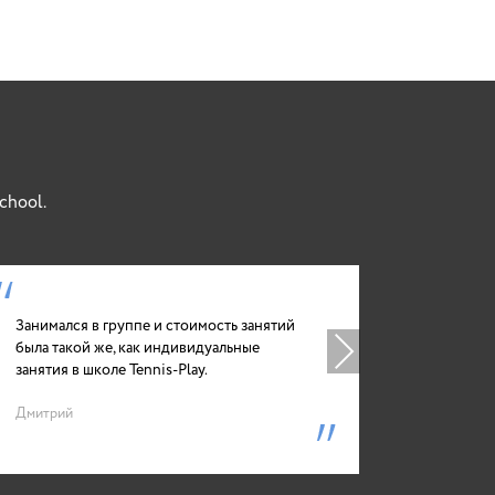
school.
Занимался в группе и стоимость занятий
Спасибо з
была такой же, как индивидуальные
хорошего 
Next
занятия в школе Tennis-Play.
найти его 
Дмитрий
Вероника